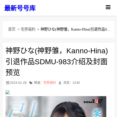
最新号号库
首页
>
宅男福利
> 神野ひな(神野雏，Kanno-Hina)引退作品S...
神野ひな(神野雏，Kanno-Hina)
引退作品SDMU-983介绍及封面
预览
2024-01-28
频道：
宅男福利
浏览：2240