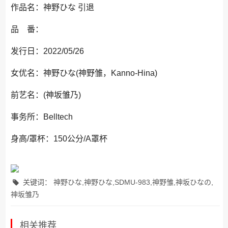
作品名：神野ひな 引退
品 番：
发行日：2022/05/26
女优名：神野ひな(神野雏，Kanno-Hina)
前艺名：(神坂雏乃)
事务所：Belltech
身高/罩杯：150公分/A罩杯
关键词： 神野ひな,神野ひな,SDMU-983,神野雏,神坂ひなの,
神坂雏乃
相关推荐