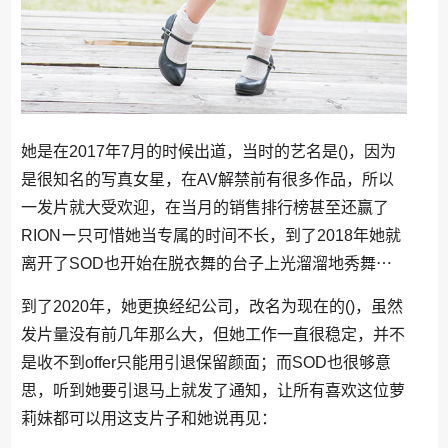
她是在2017年7月的时候出道，当时的艺名是()，因为
是很知名的写真女星，在AV解禁前有很多作品，所以
一发片就大受欢迎，在当月的销售排行榜甚至还赢了
RIONー只可惜她当专属的时间不长，到了2018年她就
离开了SOD也开始在脱衣舞的台子上光溜溜地秀舞⋯
到了2020年，她更换经纪公司，改名为现在的()，虽然
发片量没有前几年那么大，但她工作一直很稳定，并不
是收不到offer只能用引退保留颜面；而SOD也很够意
思，听到她要引退马上就发了通知，让所有喜欢这位萝
莉妹都可以用这支片子和她说再见：